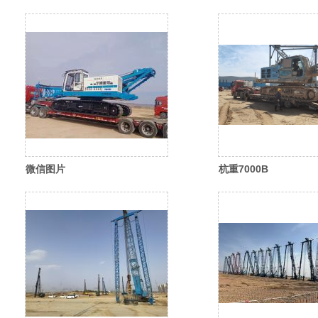
_20260304181009_405_16
_20260310114909_5
微信图片
杭重7000B
_20260310114910_580_35