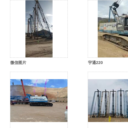
微信图片
宇通220
_20260310115046_641_35