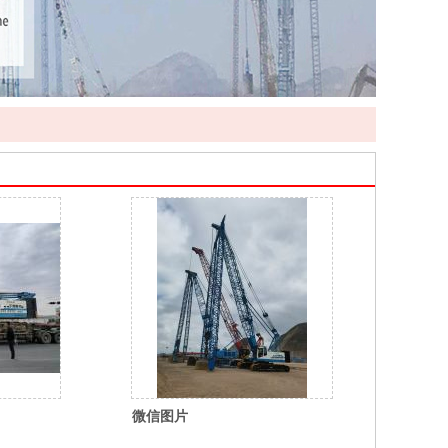
微信图片
_20260310115153_674_35