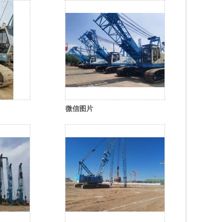
微信图片
_20260310115152_673_35